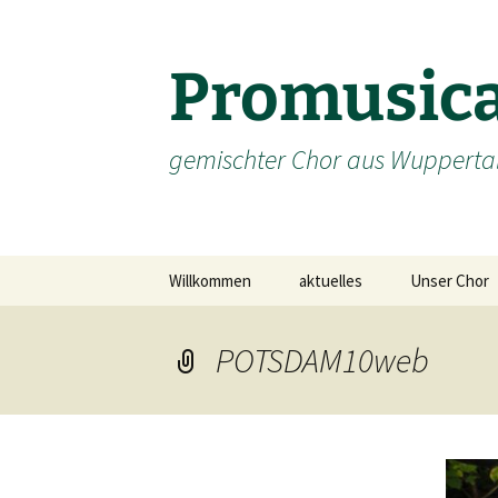
Promusica
gemischter Chor aus Wuppertal
Zum
Willkommen
aktuelles
Unser Chor
Inhalt
springen
POTSDAM10web